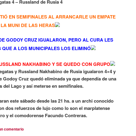
gatas 4 – Russland de Rusia 4
TIÓ EN SEMIFINALES AL ARRANCARLE UN EMPATE
 LA MUNI DE LAS HERAS
 DE GODOY CRUZ IGUALARON, PERO AL CURA LES
S QUE A LOS MUNICIPALES LOS ELIMINÓ
USSLAND NAKHABINO Y SE QUEDO CON GRUPO
egatas y
Russland Nakhabino de Rusia igualaron 4×4 y
de Godoy Cruz quedó eliminada ya que dependía de una
os del Lago y así meterse en semifinales.
aran este sábado desde las 21 hs. a un archi conocido
n dos refuerzos de lujo como lo son el marplatense
dro y el comodorense Facundo Contreras.
un comentario