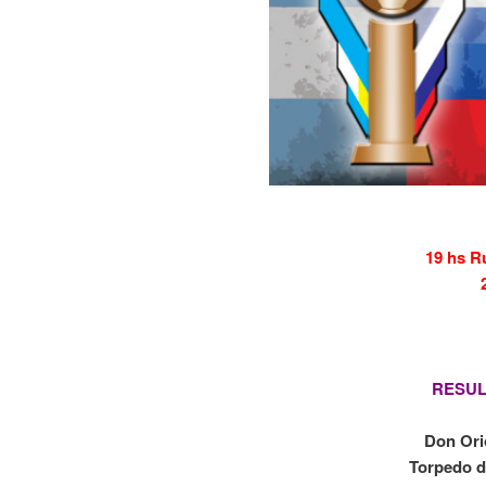
19 hs R
RESUL
Don Ori
Torpedo d