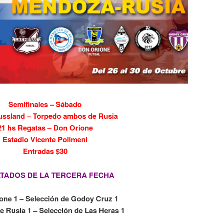
Semifinales – Sábado
ussland – Torpedo ambos de Rusia
21 hs Regatas – Don Orione
Estadio Vicente Polimeni
Entradas $30
TADOS DE LA TERCERA FECHA
one 1 – Selección de Godoy Cruz 1
e Rusia 1 – Selección de Las Heras 1