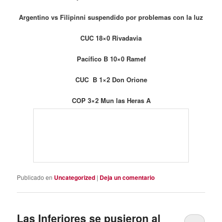
Argentino vs Filipinni suspendido por problemas con la luz
CUC 18×0 Rivadavia
Pacífico B 10×0 Ramef
CUC B 1×2 Don Orione
COP 3×2 Mun las Heras A
Publicado en
Uncategorized
|
Deja un comentario
Las Inferiores se pusieron al
día este sábado. .
Posted on
abril 24, 2021