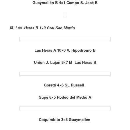
Guaymallén B 4×1 Campo S. José B
M. Las Heras B 1×9 Gral San Martín
Las Heras A 10×0 V. Hipódromo B
Union J. Lujan 8×7 M Las Heras B
Goretti 4×6 SL Russell
Supe 8×5 Rodeo del Medio A
Coquimbito 3×8 Guaymallén