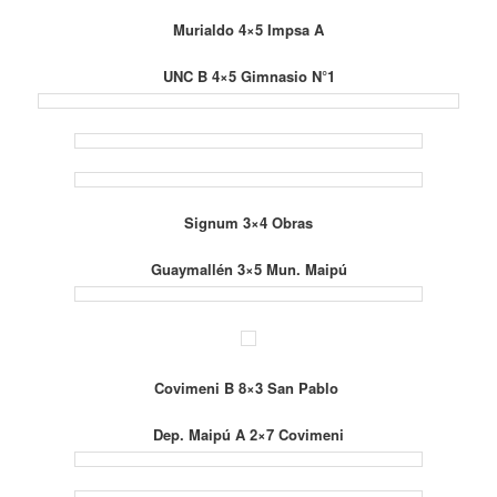
Murialdo 4×5 Impsa A
UNC B 4×5 Gimnasio N°1
Signum 3×4 Obras
Guaymallén 3×5 Mun. Maipú
Covimeni B 8×3 San Pablo
Dep. Maipú A 2×7 Covimeni