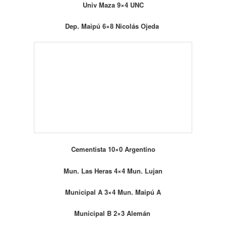
COP 3×2 Regatas B
Martin Zapata 2×4 Ramef
Cerede 0x4 Supe
Regatas A 7×6 Mun. Junin A
Biritos 0x3 Carrodilla
San Pablo x La Cumbre
Banco Nación 4×8 Mun. San Martín
Rivadavia Futsal 4×4 Impsa
Covimeni 4×2 Mun. Maipú B
Univ. Maza 3×3 UNC