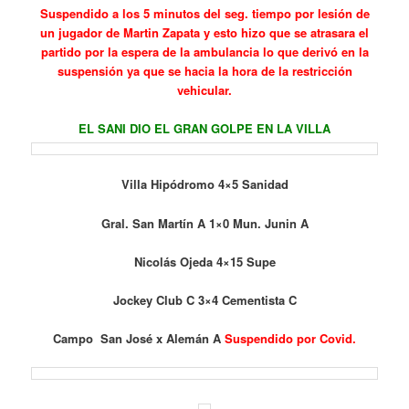
Suspendido a los 5 minutos del seg. tiempo por lesión de
un jugador de Martin Zapata y esto hizo que se atrasara el
partido por la espera de la ambulancia lo que derivó en la
suspensión ya que se hacia la hora de la restricción
vehicular.
EL SANI DIO EL GRAN GOLPE EN LA VILLA
Villa Hipódromo 4×5 Sanidad
Gral. San Martín A 1×0 Mun. Junin A
Nicolás Ojeda 4×15 Supe
Jockey Club C 3×4 Cementista C
Campo San José x Alemán A
Suspendido por Covid.