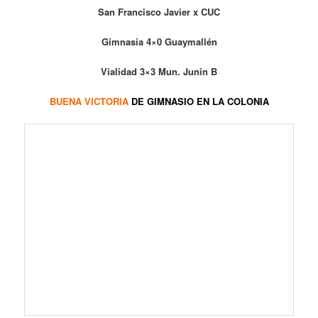
Cementista 10×0 Argentino
Municipal A 7×4 Mun. Maipú A
Municipal B 0x4 Alemán
San Francisco Javier 5×2 CUC
Vialidad 5×4 Mun. Junin B
Regatas A 5×3 Mun. Junin A
Biritos 0x9 Carrodilla
San Pablo x La Cumbre
Banco Nación 5×8 Mun San Martín
Rivadavia Futsal 4×6 Impsa