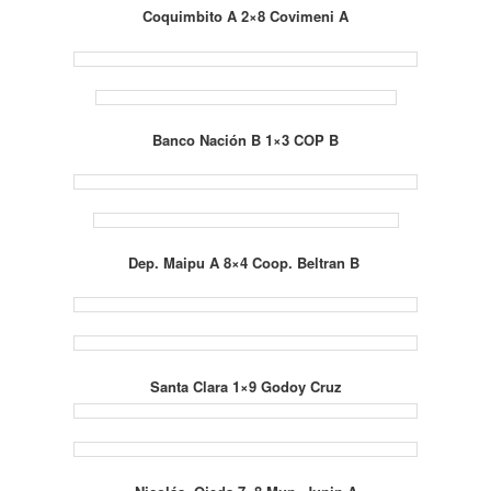
Coquimbito A 2×8 Covimeni A
Banco Nación B 1×3 COP B
Dep. Maipu A 8×4 Coop. Beltran B
Santa Clara 1×9 Godoy Cruz