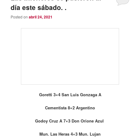
Goretti 3×4 San Luis Gonzaga A
Cementista 8×2 Argentino
Godoy Cruz A 7×3 Don Orione Azul
Mun. Las Heras 4×3 Mun. Lujan
Municipal A 1×6 Mun. Maipú A
EL LOBO Y EL TRIC
OLOR EMPATARON
Gimnasia 4×4 Guaymallén
Vialidad 5×7 Mun. Junin B
La Colonia 3×5 Gimnasio N°1
COP 8×3 Regatas B