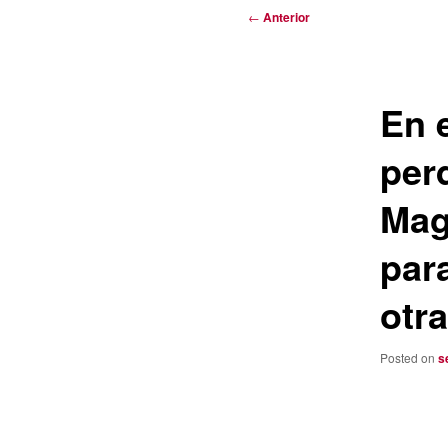
Navegación
←
Anterior
de
entradas
En 
per
Mag
par
otra
Posted on
s