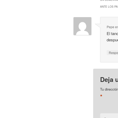
ANTE LOS PA
Pepe
e
El tan
despué
Resp
Deja 
Tu direcció
*