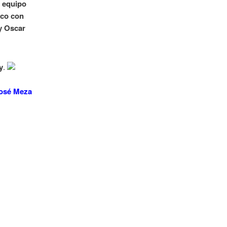
n equipo
nco con
y Oscar
y
.
José Meza