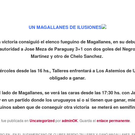
UN MAGALLANES DE ILUSIONES
 victoria consiguió el elenco fueguino de Magallanes, en su deb
 autoridad a Jose Meza de Paraguay 3×1 con dos goles del Negr
Martinez y otro de Chelo Sanchez.
ércoles desde las 16 hs., Talleres enfrentará a Los Astemios de
obligado a ganar.
l lado de Magallanes, se verá las caras desde las 17:30 hs. con J
en un partido donde los uruguayos si o si tienen que ganar, mie
uinos saben que de conseguir otra victoria se meterá en semifin
a fue publicada en
Uncategorized
por
adminOK
. Guarda el
enlace permanente
.
IO EN «
EN EL SUDAMERICANO DE CLUBES PERDIO TALLERES Y GANÓ MAGALLANES. E