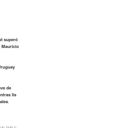
ut superó
o Mauricio
 Uruguay
ave de
ntras lis
ales
.
N EL DUELO