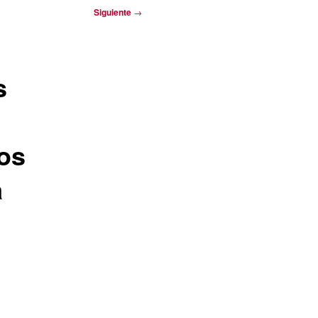
Siguiente
→
s
los
a