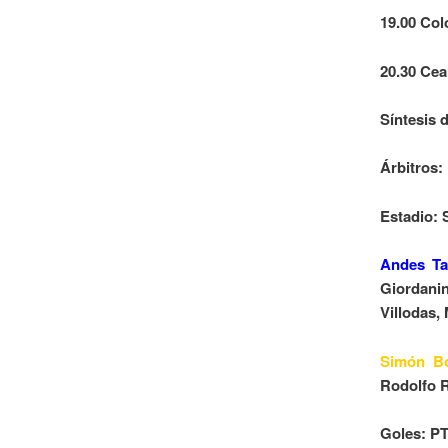
19.00 Co
20.30 Cea
Síntesis d
Árbitros:
Estadio: 
Andes Ta
Giordanin
Villodas,
Simón Bol
Rodolfo R
Goles: PT