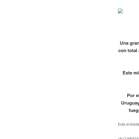
Una gran
con total
Este mi
Por e
Uruguay 
fueg
Esta entrad
UN COMENTAR