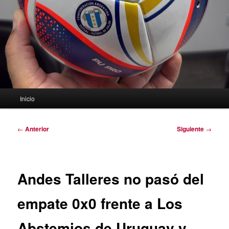
Menú
Inicio
principal
Navegación
←
Anterior
Siguiente
→
de
entradas
Andes Talleres no pasó del
empate 0x0 frente a Los
Abstemios de Uruguay y