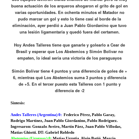
buena actuación de los arqueros ahogaron el grito de gol en
varias oportunidades. En ochenta minutos el Matador no
pudo marcar un gol y esto lo tiene casi al borde de la
eliminación, ayer perdió a Juan Pablo Giordanino que tuvo
una lesión ligamentaria y quedó fuera del certamen.
Hoy Andes Talleres tiene que ganarle y golearlo a Cear de
Brasil y esperar que Los Abstemios y Simón Bolivar no
empaten, lo ideal seria una victoria de los paraguayos
Simón Bolívar tiene 4 puntos y una diferencia de goles de +
6, mientras qué Los Abstemios suma 3 puntos y diferencia
de +5. En el tercer puesto esta Talleres con 1 punto y
diferencia de -2
Síntesis:
Andes Talleres (Argentina) 0:
Federico Pérez, Pablo Garay,
Rodrigo Martínez, Juan Pablo Giordanino, Pablo Rodríguez.
Ingresaron: Gonzalo Aveiro, Martín Páez, Juan Pablo Villodas,
Matías Ghiotti. DT: Gabriel Robledo
Abstemios (Uruguay) 0:
Matías Urrutia, Alain Batió, Marcio