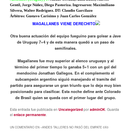
Gentil, Jorge Núñez, Diego Pastoriza. Ingresaron: Maximiliano
Silvera, Walter Rodríguez. DT: Claudio Garcilazo
Árbitros: Gustavo Carísimo y Juan Carlos González
MAGALLANES VIENE DERECHITO
Otra buena actuación del equipo fueguino para golear a Jave
de Uruguay 7×4 y de esta manera quedó a un paso de
semifinales.
Magallanes fue muy superior al elenco uruguayo y al
término del primer tiempo lo ganaba 5×1 con un gol del
mendocino Jonathan Gallegos. En el complemento el
subcampeón argentino siguió manejando el tramite del
partido para asegurarse un gran triunfo que lo deja muy bien
posicionado para clasificar. Esta noche define ante Colorado
de Brasil quien se queda con el primer lugar del grupo.
Esta entrada fue publicada en
Uncategorized
por
adminOK
. Guarda
el
enlace permanente
.
UN COMENTARIO EN «
ANDES TALLERES NO PASÓ DEL EMPATE 0X0