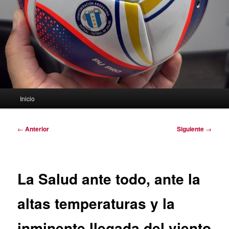
Menú
Inicio
principal
Navegación
←
Anterior
Siguiente
→
de
entradas
La Salud ante todo, ante la
altas temperaturas y la
inminente llegada del viento