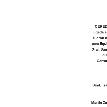
CEREDE 
jugada e
fueron 
para liqu
Gral. San
di
Carra
Sind. Tr
Martin Za