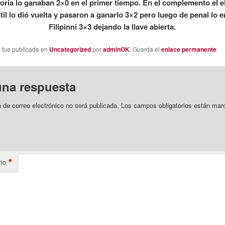
oria lo ganaban 2×0 en el primer tiempo. En el complemento el 
til lo dió vuelta y pasaron a ganarlo 3×2 pero luego de penal lo 
Filipinni 3×3 dejando la llave abierta.
a fue publicada en
Uncategorized
por
adminOK
. Guarda el
enlace permanente
.
una respuesta
n de correo electrónico no será publicada.
Los campos obligatorios están mar
*
io