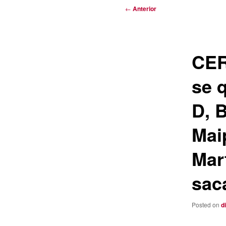
Navegación
←
Anterior
de
entradas
CER
se q
D, 
Mai
Mart
sac
Posted on
d