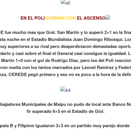
EN EL POLI
SUEÑAN CON
EL ASCENSO
fue mucho mas que Gral. San Martín y lo superó 2×1 en la fina
sta noche en el Estadio Mundialista Juan Domingo Ribosqui. Los
muy superiores a su rival pero desperdiciaron demasiadas oport
idarlo y casi sobre el final el General casi consigue la igualdad.
 Martín 1×0 con el gol de Rodrigo Diaz, pero los del Poli reaccio
eron vuelta con los tantos marcados por Leonel Ramirez y Feder
nza.
CEREDE pegó primero y eso no es poco a la hora de la defin
abajadores Municipales de Maipu no pudo de local ante Banco N
fir superado 6×5 en el Estadio de Giol.
pata B y Filipinni igualaron 3×3 en un partido muy parejo donde 