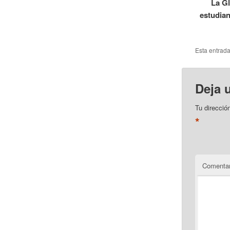
La Gl
estudian
Esta entrad
Deja 
Tu direcció
*
Comentar