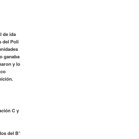
l de ida
 del Poli
unidades
 Lo ganaba
naron y lo
ico
ición.
ación C y
los del B°