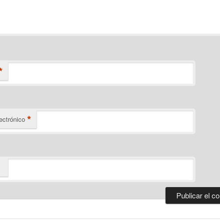
*
*
ectrónico