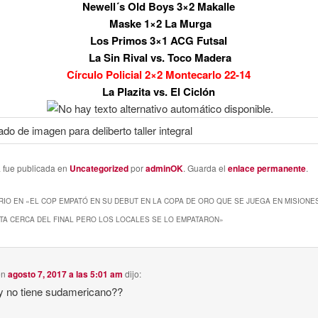
Newell´s Old Boys 3×2 Makalle
Maske 1×2 La Murga
Los Primos 3×1 ACG Futsal
La Sin Rival vs. Toco Madera
Círculo Policial 2×2 Montecarlo 22-14
La Plazita vs. El Ciclón
a fue publicada en
Uncategorized
por
adminOK
. Guarda el
enlace permanente
.
IO EN «
EL COP EMPATÓ EN SU DEBUT EN LA COPA DE ORO QUE SE JUEGA EN MISIONES
A CERCA DEL FINAL PERO LOS LOCALES SE LO EMPATARON
»
en
agosto 7, 2017 a las 5:01 am
dijo:
y no tiene sudamericano??