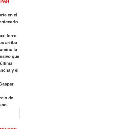
APAR
rte en el
Montecarlo
xi ferro
es arriba
camino la
ensivo que
 última
ancha y el
 Gaspar
n
rcio de
upo.