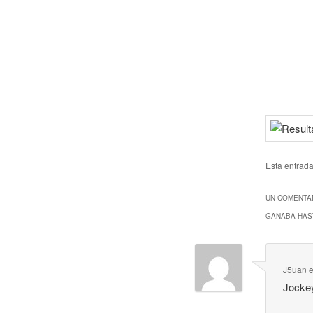
Esta entrad
UN COMENTAR
GANABA HAST
J5uan
Jocke