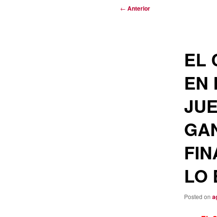
Navegación
←
Anterior
de
entradas
EL 
EN 
JUE
GA
FIN
LO
Posted on
a