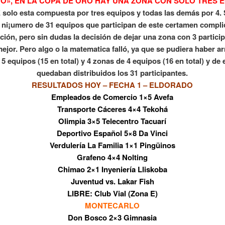
TO», EN LA COPA DE ORO HAY UNA ZONA CON SOLO TRES 
 solo esta compuesta por tres equipos y todas las demás por 4.
l ni¡umero de 31 equipos que participan de este certamen complic
ción, pero sin dudas la decisión de dejar una zona con 3 partici
mejor. Pero algo o la matematica falló, ya que se pudiera haber 
5 equipos (15 en total) y 4 zonas de 4 equipos (16 en total) y de
quedaban distribuidos los 31 participantes.
RESULTADOS HOY – FECHA 1 –
ELDORADO
Empleados de Comercio 1×5 Avefa
Transporte Cáceres 4×4 Tekohá
Olimpia 3×5 Telecentro Tacuarí
Deportivo Español 5×8 Da Vinci
Verdulería La Familia 1×1 Pingüinos
Grafeno 4×4 Nolting
Chimao 2×1 Inyeniería Lliskoba
Juventud vs. Lakar Fish
LIBRE: Club Vial (Zona E)
MONTECARLO
Don Bosco 2×3 Gimnasia