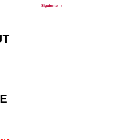
Siguiente
→
UT
E
SE