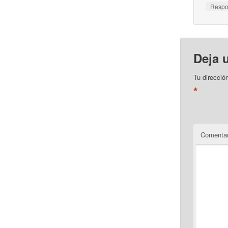
Resp
Deja 
Tu direcció
*
Comentar