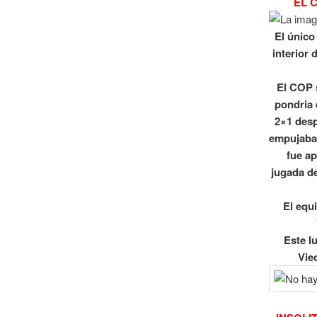
EL 
El único
interior 
El COP 
pondria 
2×1 desp
empujaba 
fue ap
jugada de
El equ
Este l
Vie