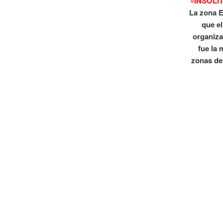
«INSOLI
La zona E
que e
organiza
fue la 
zonas de 