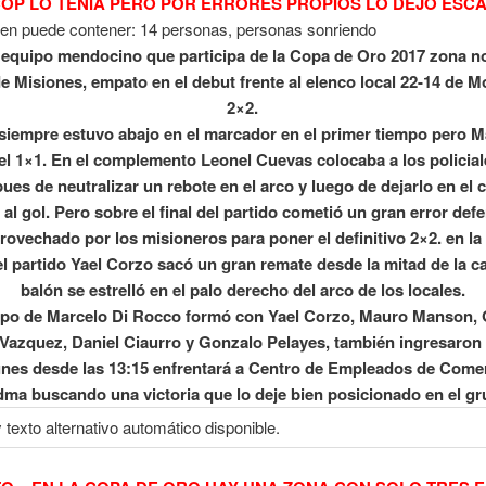
COP LO TENIA PERO POR ERRORES PROPIOS LO DEJO ESC
 equipo mendocino que participa de la Copa de Oro 2017 zona no
de Misiones, empato en el debut frente al elenco local 22-14 de 
2×2.
siempre estuvo abajo en el marcador en el primer tiempo pero Ma
el 1×1. En el complemento Leonel Cuevas colocaba a los policial
ues de neutralizar un rebote en el arco y luego de dejarlo en el 
al gol. Pero sobre el final del partido cometió un gran error def
rovechado por los misioneros para poner el definitivo 2×2. en la
l partido Yael Corzo sacó un gran remate desde la mitad de la c
balón se estrelló en el palo derecho del arco de los locales.
ipo de Marcelo Di Rocco formó con Yael Corzo, Mauro Manson,
Vazquez, Daniel Ciaurro y Gonzalo Pelayes, también ingresaro
unes desde las 13:15 enfrentará a Centro de Empleados de Come
dma buscando una victoria que lo deje bien posicionado en el gr