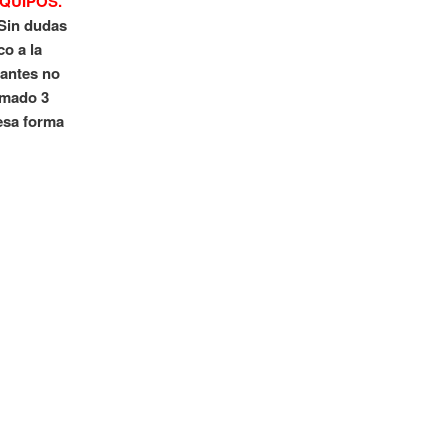
EQUIPOS.
 Sin dudas
o a la
pantes no
armado 3
 esa forma