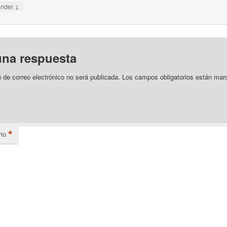
↓
onder
una respuesta
n de correo electrónico no será publicada.
Los campos obligatorios están mar
*
io