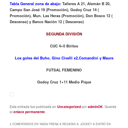
Tabla General zona de abajo:
Talleres A 21, Alemán B 20,
Campo San José 19 (Promoción), Godoy Cruz 14 (
Promoción), Mun. Las Heras (Promoción), Don Bosco 12 (
Descenso) y Banco Nación 12 ( Descenso)
SEGUNDA DIVISIÓN
CUC 4×0 Biritos
Los goles del Buho, Gino Civelli x2,Comandini y Maure
FUTSAL FEMENINO
Godoy Cruz 1×11 Medio Pique
Esta entrada fue publicada en
Uncategorized
por
adminOK
. Guarda
el
enlace permanente
.
2 COMENTARIOS EN “
NADA FRENA A REGATAS A. JOCKEY A ENTRÓ EN