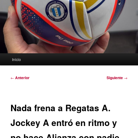
Menú
Inicio
principal
Navegación
←
Anterior
Siguiente
→
de
entradas
Nada frena a Regatas A.
Jockey A entró en ritmo y
no hace Alianza con nadie.