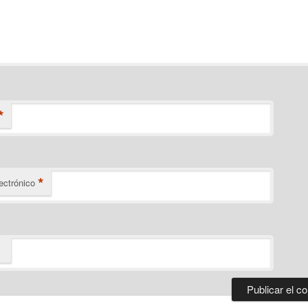
*
*
ectrónico