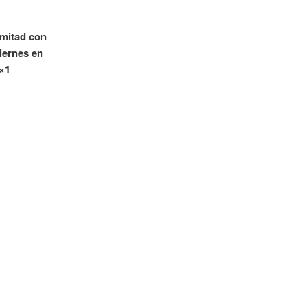
 mitad con
iernes en
1×1