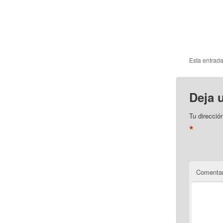
Esta entrad
Deja 
Tu direcció
*
Comentar