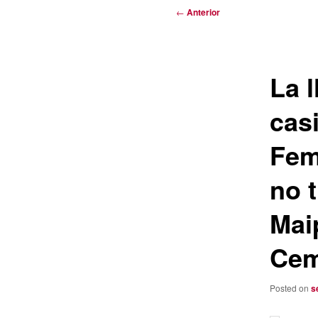
Navegación
←
Anterior
de
entradas
La l
casi
Fem
no 
Mai
Cem
Posted on
s