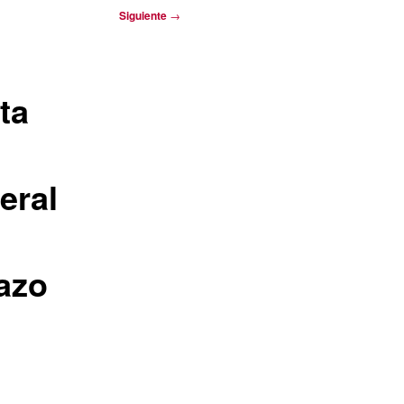
Siguiente
→
sta
eral
dazo