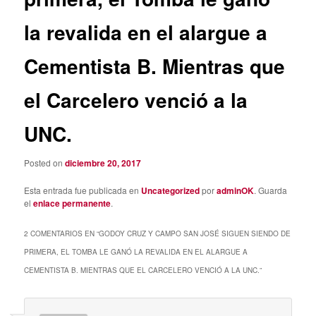
la revalida en el alargue a
Cementista B. Mientras que
el Carcelero venció a la
UNC.
Posted on
diciembre 20, 2017
Esta entrada fue publicada en
Uncategorized
por
adminOK
. Guarda
el
enlace permanente
.
2 COMENTARIOS EN “
GODOY CRUZ Y CAMPO SAN JOSÉ SIGUEN SIENDO DE
PRIMERA, EL TOMBA LE GANÓ LA REVALIDA EN EL ALARGUE A
CEMENTISTA B. MIENTRAS QUE EL CARCELERO VENCIÓ A LA UNC.
”