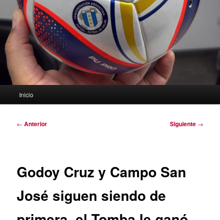
Menú
Inicio
principal
Navegación
←
Anterior
Siguiente
→
de
entradas
Godoy Cruz y Campo San
José siguen siendo de
primera, el Tomba le ganó