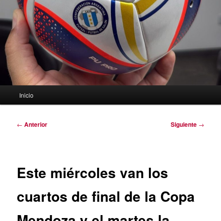
Menú
Inicio
principal
Navegación
←
Anterior
Siguiente
→
de
entradas
Este miércoles van los
cuartos de final de la Copa
Mendoza y el martes la