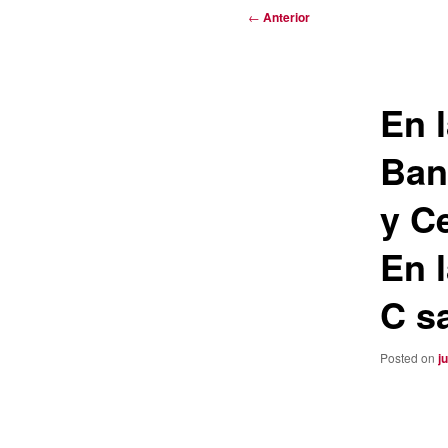
Navegación
←
Anterior
de
entradas
En 
Ban
y C
En 
C s
Posted on
j