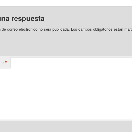
una respuesta
n de correo electrónico no será publicada.
Los campos obligatorios están mar
*
io