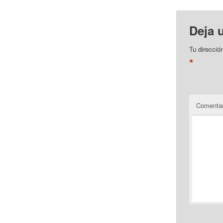
Deja 
Tu direcció
*
Comentar