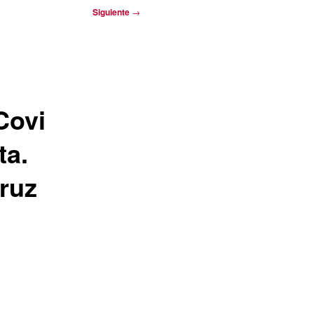
Siguiente
→
Covi
ta.
ruz