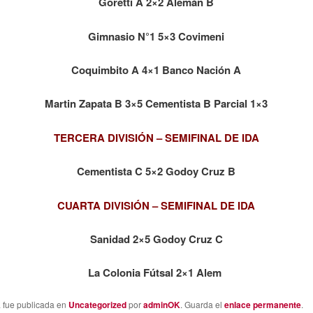
Goretti A 2×2 Alemán B
Gimnasio N°1 5×3 Covimeni
Coquimbito A 4×1 Banco Nación A
Martin Zapata B 3×5 Cementista B Parcial 1×3
TERCERA DIVISIÓN – SEMIFINAL DE IDA
Cementista C 5×2 Godoy Cruz B
CUARTA DIVISIÓN – SEMIFINAL DE IDA
Sanidad 2×5 Godoy Cruz C
La Colonia Fútsal 2×1 Alem
a fue publicada en
Uncategorized
por
adminOK
. Guarda el
enlace permanente
.