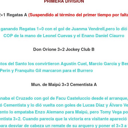
PRIMERA DIVISIÓN
×1 Regatas A
(Suspendido al término del primer tiempo por falta
anando Regatas 1×0 con el gol de Juanma Vendrell,pero lo dió 
COP de la mano de Leonel Cuevas y el Enano Daniel Ciaurro
Don Orione 3×2 Jockey Club B
tos del Santo los convirtieron Agustín Cuel, Marcio García y Be
Perin y Franquito Gil marcaron para el Burrero
Mun. de Maipú 3×3 Cementista A
naba el Cruzado con gol de Facu Casteluccio desde el arranque
ó Cementista y lo dió vuelta con goles de Lucas Díaz y Álvaro Ve
nto lo empataba Enzo Alemano para Maipú, pero Tomy Vega pon
tista 3×2. Cuando parecia que la victoria era visitante apareció
ara desviar de cabeza un remate de su arquero y poner el 3×3 a 