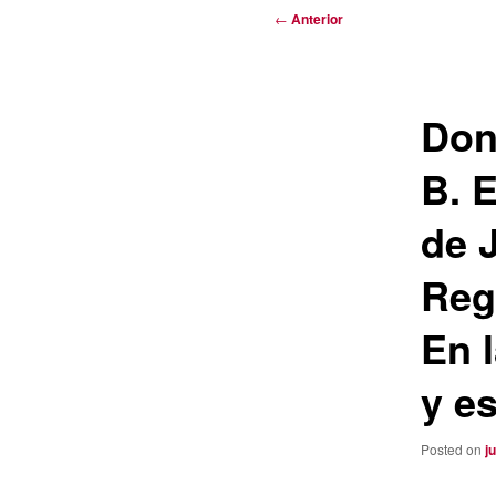
Navegación
←
Anterior
de
entradas
Don
B. 
de 
Rega
En 
y es
Posted on
j