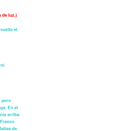
 de luz.)
vuelta el
rni
, pero
ga. En el
ía arriba
 Franco
faltas de