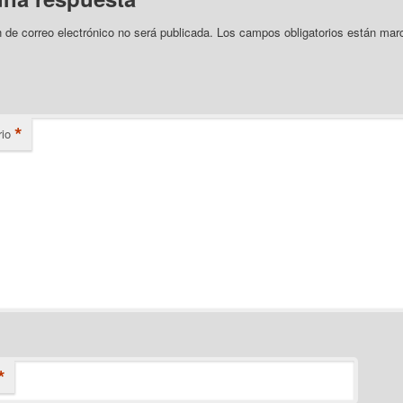
n de correo electrónico no será publicada.
Los campos obligatorios están mar
*
io
*