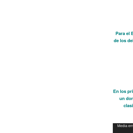
Para el 
de los d
En los pr
un dor
clas
Reproduct
Media err