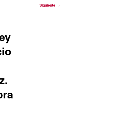
Siguiente
→
key
cio
z.
pra