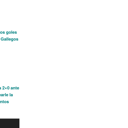
Los goles
 Gallegos
a 2×0 ante
arle la
antos