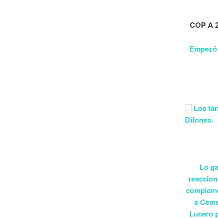
COP A 2
Empezó g
Los tan
Difonso. 
Lo ga
reaccion
compleme
a Cemen
Lucero p