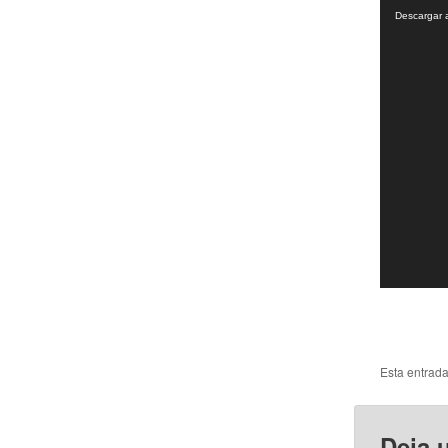
de
Descargar 
vídeo
Esta entrad
Deja 