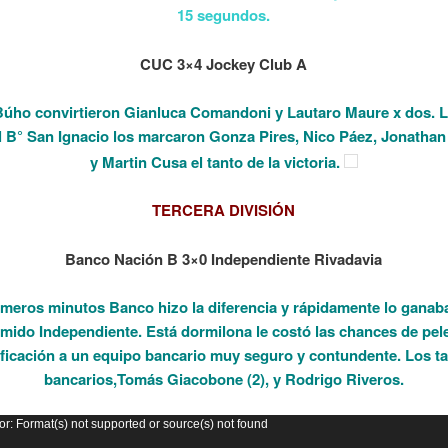
15 segundos.
CUC 3×4 Jockey Club A
Búho convirtieron Gianluca Comandoni y Lautaro Maure x dos. 
el B° San Ignacio los marcaron Gonza Pires, Nico Páez, Jonathan
y Martin Cusa el tanto de la victoria.
TERCERA DIVISIÓN
Banco Nación B 3×0 Independiente Rivadavia
imeros minutos Banco hizo la diferencia y rápidamente lo ganab
mido Independiente. Está dormilona le costó las chances de pele
ificación a un equipo bancario muy seguro y contundente. Los t
bancarios,Tomás Giacobone (2), y Rodrigo Riveros.
or
or: Format(s) not supported or source(s) not found