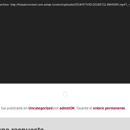
archivo: http://futsalconnivel.com.ar/wp-content/uploads/2018/07/VID-20180711-WA0095.mp4?_
a fue publicada en
Uncategorized
por
adminOK
. Guarda el
enlace permanente
.
una respuesta