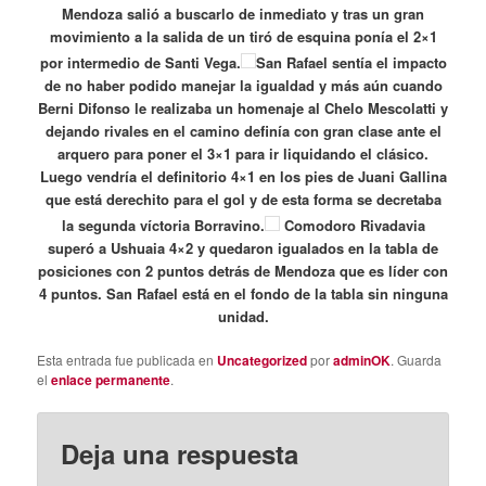
Mendoza salió a buscarlo de inmediato y tras un gran
movimiento a la salida de un tiró de esquina ponía el 2×1
por intermedio de Santi Vega.
San Rafael sentía el impacto
de no haber podido manejar la igualdad y más aún cuando
Berni Difonso le realizaba un homenaje al Chelo Mescolatti y
dejando rivales en el camino definía con gran clase ante el
arquero para poner el 3×1 para ir liquidando el clásico.
Luego vendría el definitorio 4×1 en los pies de Juani Gallina
que está derechito para el gol y de esta forma se decretaba
la segunda víctoria Borravino.
Comodoro Rivadavia
superó a Ushuaia 4×2 y quedaron igualados en la tabla de
posiciones con 2 puntos detrás de Mendoza que es líder con
4 puntos. San Rafael está en el fondo de la tabla sin ninguna
unidad.
Esta entrada fue publicada en
Uncategorized
por
adminOK
. Guarda
el
enlace permanente
.
Deja una respuesta