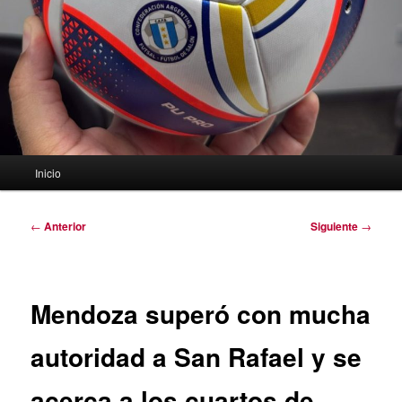
Menú
Inicio
principal
Navegación
←
Anterior
Siguiente
→
de
entradas
Mendoza superó con mucha
autoridad a San Rafael y se
acerca a los cuartos de