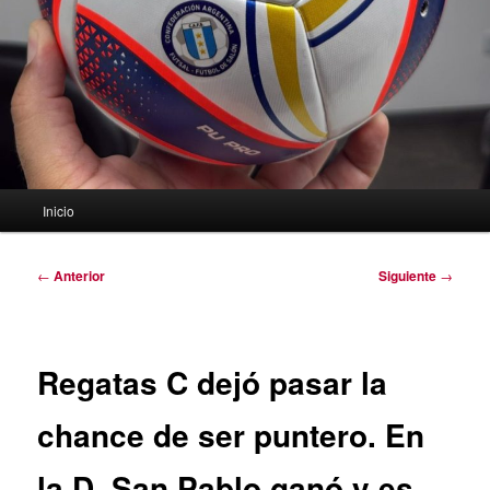
Menú
Inicio
principal
Navegación
←
Anterior
Siguiente
→
de
entradas
Regatas C dejó pasar la
chance de ser puntero. En
la D, San Pablo ganó y es