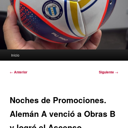
Menú
Inicio
principal
Navegación
←
Anterior
Siguiente
→
de
entradas
Noches de Promociones.
Alemán A venció a Obras B
y logró el Ascenso.