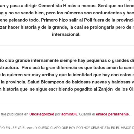
can y pasa a dirigir Cementista H más o menos. Será que no tiene
ng y no se vende bien, pero los números son contundentes y hac
ene peleando todo. Primero hizo salir al Poli fuera de la provinc
ar hacer historia y de la grande, la cual se prolongaría pero de
internacional.
o club grande internamente siempre hay pequeñas o grandes di
structura. Pero acá la gran diferencia es que todos aman la cami
e lo quieren ver muy arriba y que la identidad que hay con estos 
 la provincia. Salud Bicampeon de baldosas nuevas y baldosas vi
n historia que se sigue escribiendo pegadito al Zanjón de los Ci
a fue publicada en
Uncategorized
por
adminOK
. Guarda el
enlace permanente
.
IO EN «
SE VA EL 2019 Y QUEDÓ CLARO QUE HOY POR HOY CEMENTISTA ES EL MEJOR 