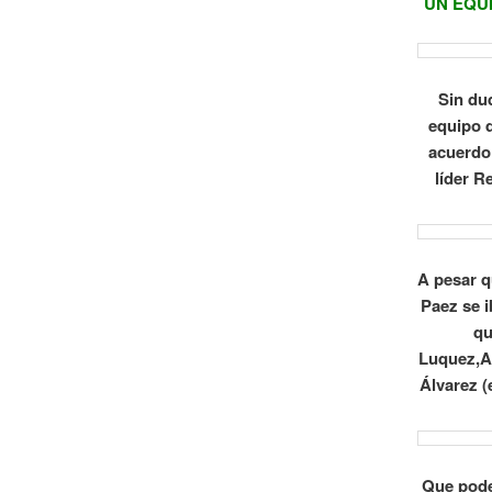
UN EQU
Sin du
equipo 
acuerdo
líder R
A pesar q
Paez se 
qu
Luquez,Ab
Álvarez (
Que pode