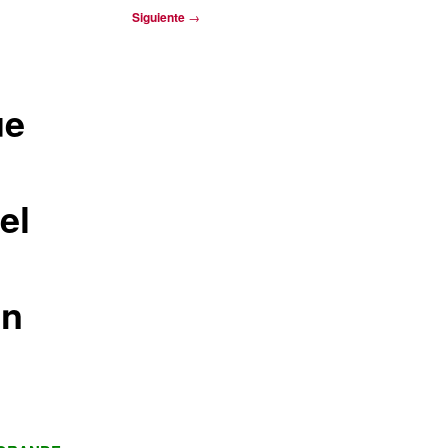
Siguiente
→
ue
el
en