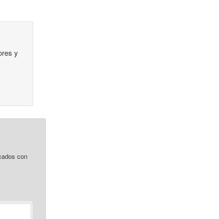
ores y
cados con