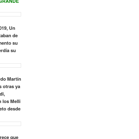
 GRANDE
019, Un
taban de
mento su
erdía su
rdo Martín
 otras ya
di,
 los Melli
peto desde
arece que