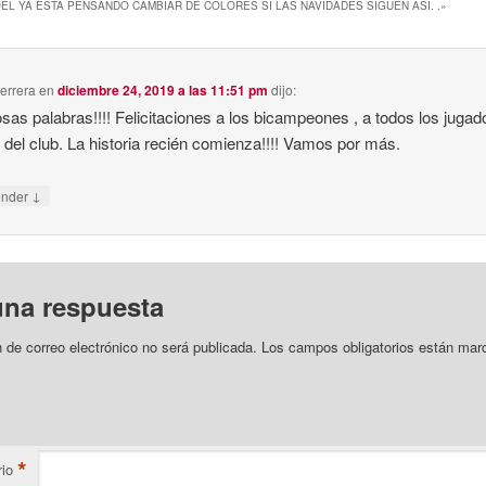
EL YA ESTA PENSANDO CAMBIAR DE COLORES SI LAS NAVIDADES SIGUEN ASI. .
»
Herrera
en
diciembre 24, 2019 a las 11:51 pm
dijo:
as palabras!!!! Felicitaciones a los bicampeones , a todos los jugad
 del club. La historia recién comienza!!!! Vamos por más.
↓
onder
una respuesta
n de correo electrónico no será publicada.
Los campos obligatorios están mar
*
io