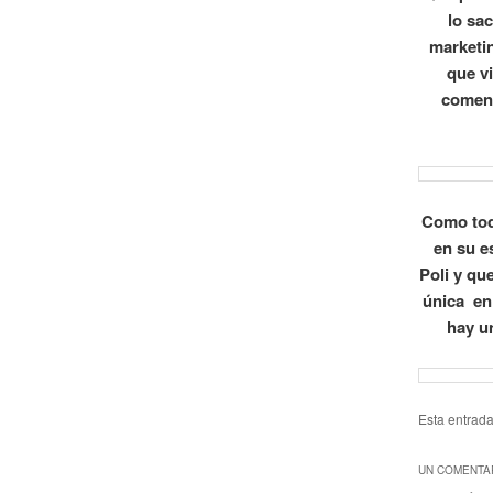
lo sa
marketi
que vi
comenz
Como tod
en su e
Poli y qu
única en
hay u
Esta entrad
UN COMENTAR