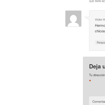
QUE PAPÁ NO
Victor 
Hermos
chicos
Resp
Deja 
Tu direcció
*
Comentar