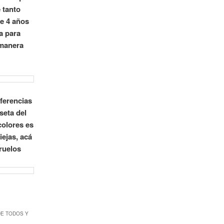
 tanto
e 4 años
ia para
 manera
ferencias
seta del
colores es
ejas, acá
ruelos
DE TODOS Y