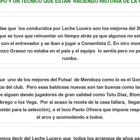
IPO Y UN TÉCNICO QUE ESTAN HACIENDO HISTORIA DE LA
das que los conducidos por Leche Lucero son los mejores del 2
que se tuvo que reinventar un tiempo atrás ya que algunos no es
 con el entrenador y se iban a jugar a Cementista C. En otro mo
enzo Grasso no estaba en el país y el equipo lo sentía pero no p
rumbo.
ue uno de los mejores del Futsal de Mendoza como lo es el Go
iba del club. Pero esas baldosas nuevas son tan buenas como las
e siguen dando jugadores de gran calidad como Tutu Diaz, Bion
rego o los Vega. Por si acaso la receta de la casa fallara, llegan
están para la selección), o el loco Paolo Olivera que impone res
el arco y acomodando a todos.
mos decir del Leche Lucero que todos los arranque de años p