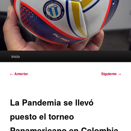
Menú
Inicio
principal
Navegación
←
Anterior
Siguiente
→
de
entradas
La Pandemia se llevó
puesto el torneo
Panamericano en Colombia