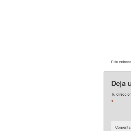
Esta entrad
Deja 
Tu direcció
*
Comentar