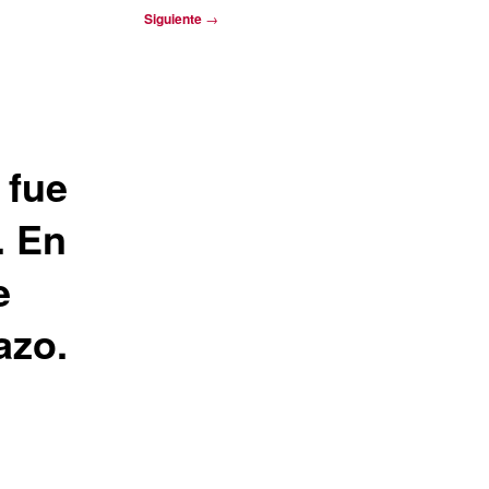
Siguiente
→
 fue
. En
e
azo.