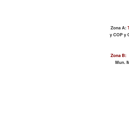
Zona A:
y COP y C
Zona B:
R
Mun. M