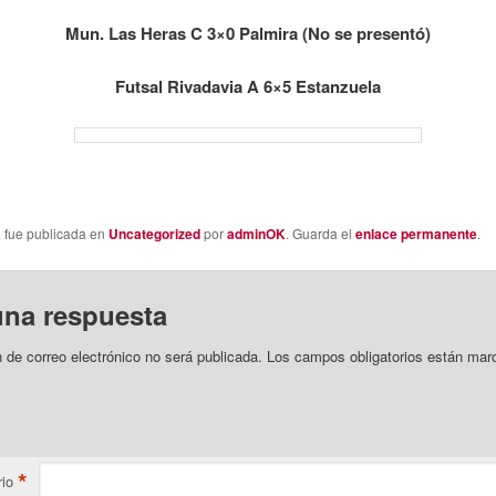
Mun. Las Heras C 3×0 Palmira (No se presentó)
Futsal Rivadavia A 6×5 Estanzuela
a fue publicada en
Uncategorized
por
adminOK
. Guarda el
enlace permanente
.
una respuesta
n de correo electrónico no será publicada.
Los campos obligatorios están mar
*
io