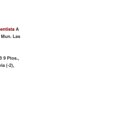
entista
A
. Mun. Las
 9 Ptos.,
a (-2),