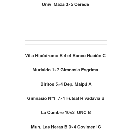
Univ Maza 3×5 Cerede
Villa Hipódromo B 4×4 Banco Nación C
Murialdo 1×7 Gimnasia Esgrima
Biritos 5×4 Dep. Maipú A
Gimnasio N°1 7×1 Futsal Rivadavia B
La Cumbre 10×3 UNC B
Mun. Las Heras B 3×4 Covimeni C