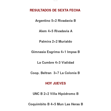
RESULTADOS DE SEXTA FECHA
Argentino 5×2 Rivadavia B
Alem 4×5 Rivadavia A
Palmira 2×2 Murialdo
Gimnasia Esgrima 4×1 Impsa B
La Cumbre 4×3 Vialidad
Coop. Beltran 3×7 La Colonia B
HOY JUEVES
UNC B 2×2 Villa Hipódromo B
Coquimbito B 4×5 Mun Las Heras B