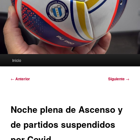
Menú
Inicio
principal
Navegación
←
Anterior
Siguiente
→
de
entradas
Noche plena de Ascenso y
de partidos suspendidos
por Covid.