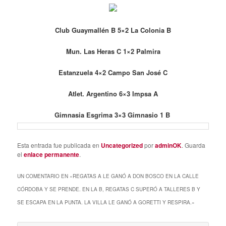
Club Guaymallén B 5×2 La Colonia B
Mun. Las Heras C 1×2 Palmira
Estanzuela 4×2 Campo San José C
Atlet. Argentino 6×3 Impsa A
Gimnasia Esgrima 3×3 Gimnasio 1 B
Esta entrada fue publicada en
Uncategorized
por
adminOK
. Guarda
el
enlace permanente
.
UN COMENTARIO EN «
REGATAS A LE GANÓ A DON BOSCO EN LA CALLE
CÓRDOBA Y SE PRENDE. EN LA B, REGATAS C SUPERÓ A TALLERES B Y
SE ESCAPA EN LA PUNTA. LA VILLA LE GANÓ A GORETTI Y RESPIRA.
»