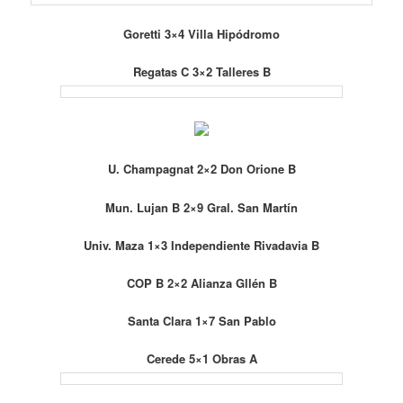
Goretti 3×4 Villa Hipódromo
Regatas C 3×2 Talleres B
U. Champagnat 2×2 Don Orione B
Mun. Lujan B 2×9 Gral. San Martín
Univ. Maza 1×3 Independiente Rivadavia B
COP B 2×2 Alianza Gllén B
Santa Clara 1×7 San Pablo
Cerede 5×1 Obras A