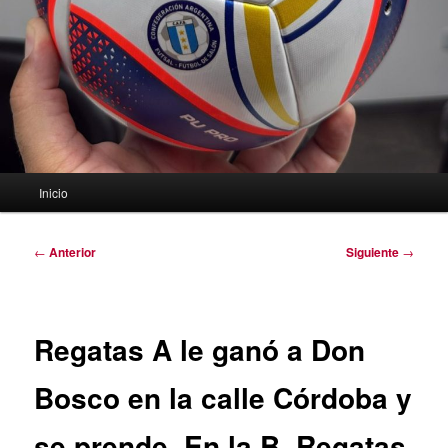
Menú
Inicio
principal
Navegación
←
Anterior
Siguiente
→
de
entradas
Regatas A le ganó a Don
Bosco en la calle Córdoba y
se prende. En la B, Regatas