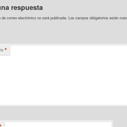
una respuesta
n de correo electrónico no será publicada.
Los campos obligatorios están mar
*
io
*