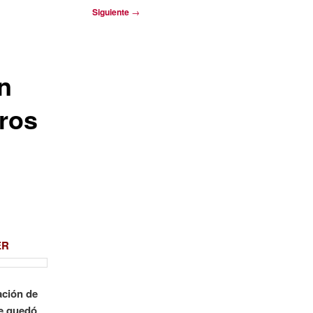
Siguiente
→
n
tros
ER
ación de
se quedó