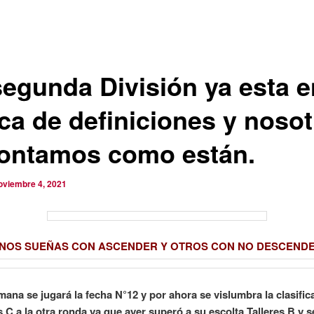
segunda División ya esta e
ca de definiciones y noso
contamos como están.
oviembre 4, 2021
NOS SUEÑAS CON ASCENDER Y OTROS CON NO DESCEND
mana se jugará la fecha N°12 y por ahora se vislumbra la clasific
 C a la otra ronda ya que ayer superó a su escolta Talleres B y 