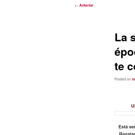
Navegación
←
Anterior
de
entradas
La 
épo
te 
Posted on
n
U
Está se
Regatas