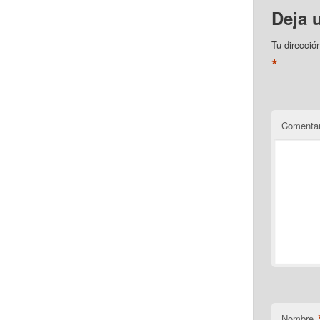
Deja 
Tu direcció
*
Comentar
Nombre