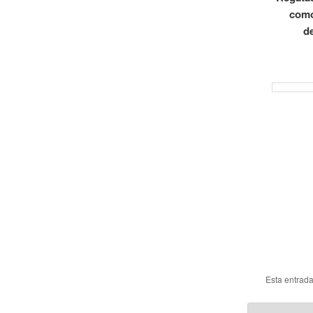
como
d
Esta entrad