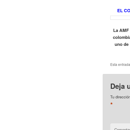
EL C
La AMF 
colombia
uno de 
Esta entrad
Deja 
Tu direcció
*
Comentar