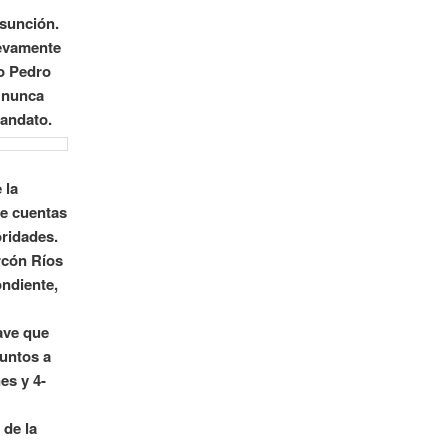
Asunción.
uevamente
no Pedro
 nunca
mandato.
 la
de cuentas
oridades.
rcón Ríos
ondiente,
ave que
puntos a
es y 4-
 de la