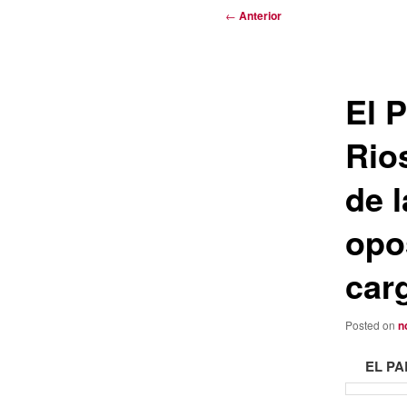
Navegación
←
Anterior
de
entradas
El 
Rio
de 
opo
car
Posted on
n
EL P