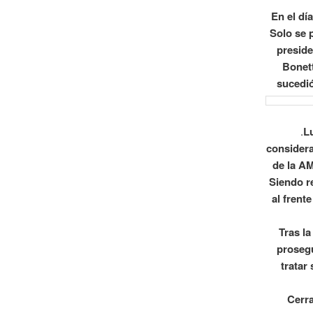
En el dí
Solo se 
preside
Bonet
sucedió
.
Lu
considera
de la AM
Siendo r
al frent
Tras la
prosegu
tratar
Cerra