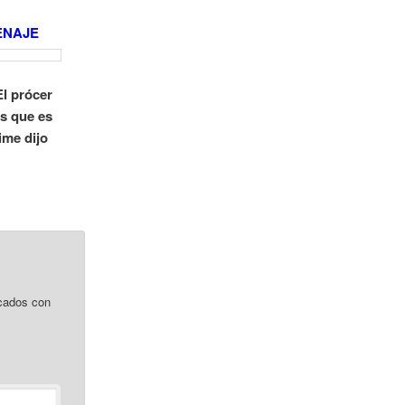
ENAJE
l prócer
as que es
ime dijo
cados con