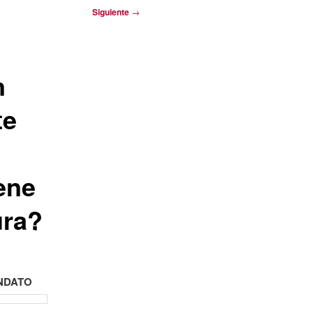
Siguiente
→
n
te
ene
ura?
NDATO