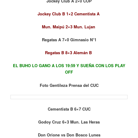
Jockey Club A 2×0 COP
Jockey Club B 1×2 Cementista A
Mun. Maipú 2×3 Mun. Lujan
Regatas A 7×0 Gimnasio N°1
Regatas B 8×3 Alemán B
EL BUHO LO GANO A LOS 19:59 Y SUEÑA CON LOS PLAY
OFF
Foto Gentileza Prensa del CUC
Cementista B 6×7 CUC
Godoy Cruz 6×3 Mun. Las Heras
Don Orione vs Don Bosco Lunes