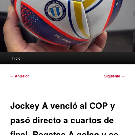
Menú
Inicio
principal
Navegación
←
Anterior
Siguiente
→
de
entradas
Jockey A venció al COP y
pasó directo a cuartos de
final. Regatas A goleo y se