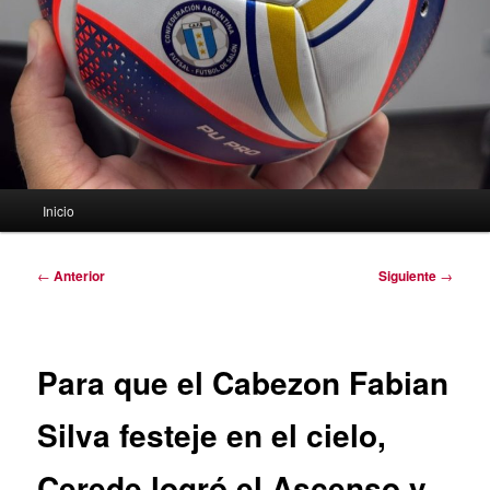
Menú
Inicio
principal
Navegación
←
Anterior
Siguiente
→
de
entradas
Para que el Cabezon Fabian
Silva festeje en el cielo,
Cerede logró el Ascenso y