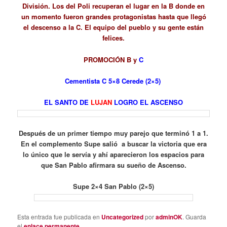
División. Los del Poli recuperan el lugar en la B donde en
un momento fueron grandes protagonistas hasta que llegó
el descenso a la C. El equipo del pueblo y su gente están
felices.
PROMOCIÓN B y
C
Cementista C 5×8 Cerede (2×5)
EL SANTO DE
LUJAN
LOGRO EL ASCENSO
Después de un primer tiempo muy parejo que terminó 1 a 1.
En el complemento Supe salió a buscar la victoria que era
lo único que le servía y ahí aparecieron los espacios para
que San Pablo afirmara su sueño de Ascenso.
Supe 2×4 San Pablo (2×5)
Esta entrada fue publicada en
Uncategorized
por
adminOK
. Guarda
el
enlace permanente
.