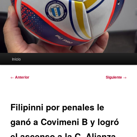
Menú
Inicio
principal
Navegación
←
Anterior
Siguiente
→
de
entradas
Filipinni por penales le
ganó a Covimeni B y logró
el ascenso a la C. Alianza