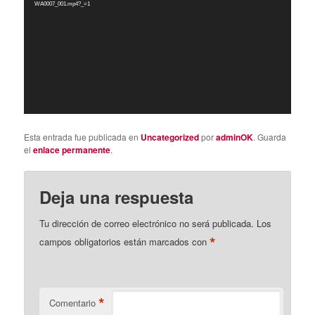
vídeo
WA0007_001.mp4?_=1
Esta entrada fue publicada en
Uncategorized
por
adminOK
. Guarda
el
enlace permanente
.
Deja una respuesta
Tu dirección de correo electrónico no será publicada.
Los
*
campos obligatorios están marcados con
*
Comentario