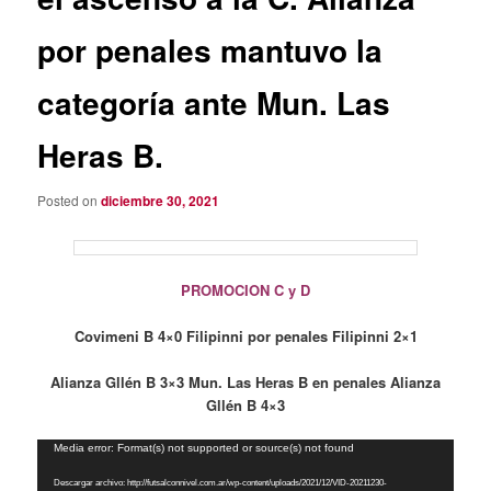
por penales mantuvo la
categoría ante Mun. Las
Heras B.
Posted on
diciembre 30, 2021
PROMOCION C y D
Covimeni B 4×0 Filipinni por penales Filipinni 2×1
Alianza Gllén B 3×3 Mun. Las Heras B en penales Alianza
Gllén B 4×3
Reproductor
Media error: Format(s) not supported or source(s) not found
de
Descargar archivo: http://futsalconnivel.com.ar/wp-content/uploads/2021/12/VID-20211230-