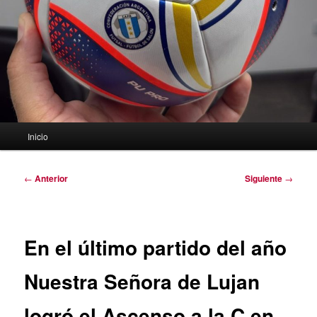
Menú
Inicio
principal
Navegación
←
Anterior
Siguiente
→
de
entradas
En el último partido del año
Nuestra Señora de Lujan
logró el Ascenso a la C en