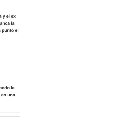
 y el ex
ranca la
a punto el
nando la
r en una