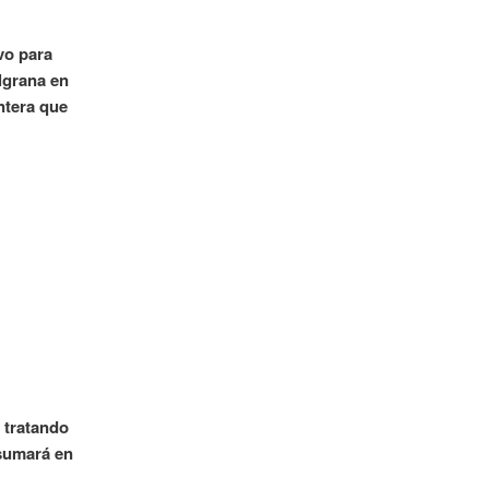
vo para
ulgrana en
ntera que
 tratando
 sumará en