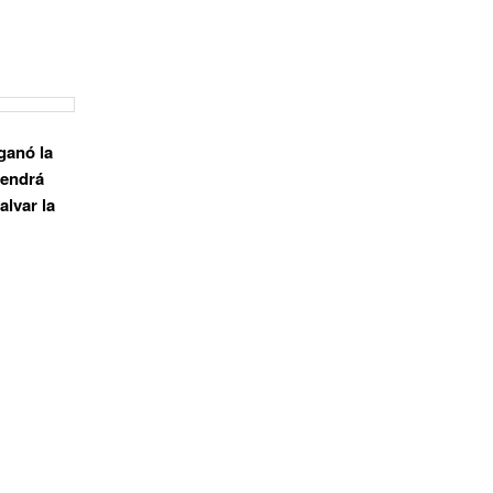
ganó la
tendrá
alvar la