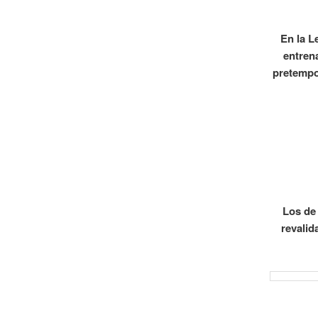
En la L
entrena
pretempor
Los de 
revalid