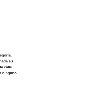
egoría,
rmada su
a calle
ra ninguno