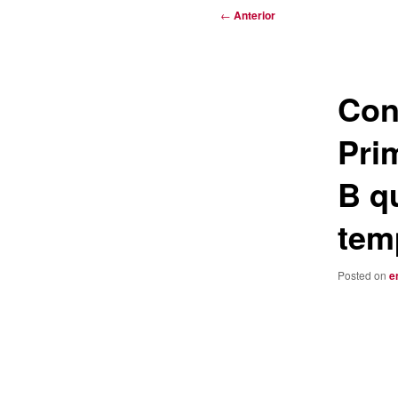
Navegación
←
Anterior
de
entradas
Con
Pri
B q
tem
Posted on
e