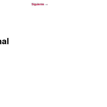
Siguiente
→
nal