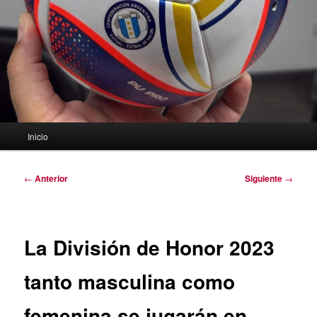
Menú
Inicio
principal
Navegación
←
Anterior
Siguiente
→
de
entradas
La División de Honor 2023
tanto masculina como
femenina se jugarán en