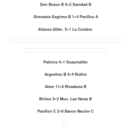
Don Bosco B 4×2 Sanidad B
Gimnasia Esgrima B 1×4 Pacifico A
Alianza Gllén. 3×1 La Cumbre
Palmira 4×1 Guaymallén
Argentino B 4×4 Ruttini
Alem 11×6 Rivadavia B
Biritos 3×2 Mun. Las Heras B
Pacifico C 2×6 Banco Nación C