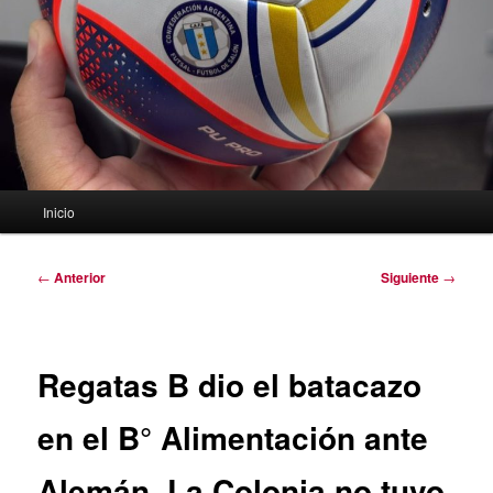
Menú
Inicio
principal
Navegación
←
Anterior
Siguiente
→
de
entradas
Regatas B dio el batacazo
en el B° Alimentación ante
Alemán. La Colonia no tuvo