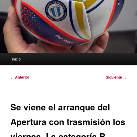
Menú
Inicio
principal
Navegación
←
Anterior
Siguiente
→
de
entradas
Se viene el arranque del
Apertura con trasmisión los
viernes. La categoría B