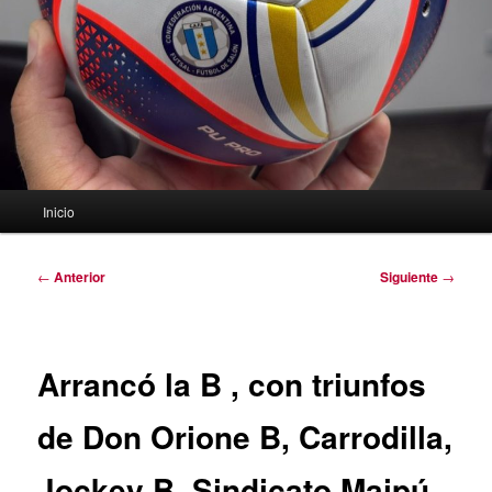
Menú
Inicio
principal
Navegación
←
Anterior
Siguiente
→
de
entradas
Arrancó la B , con triunfos
de Don Orione B, Carrodilla,
Jockey B, Sindicato Maipú,