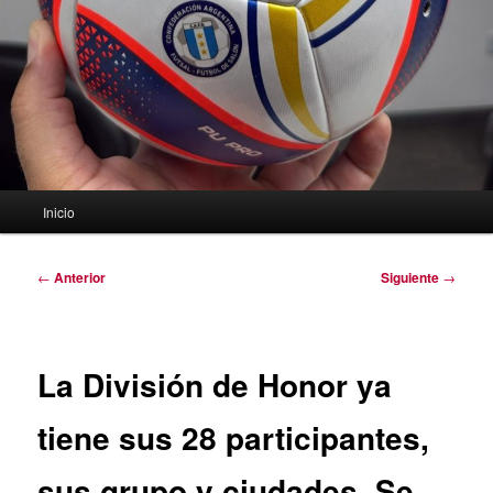
Menú
Inicio
principal
Navegación
←
Anterior
Siguiente
→
de
entradas
La División de Honor ya
tiene sus 28 participantes,
sus grupo y ciudades. Se