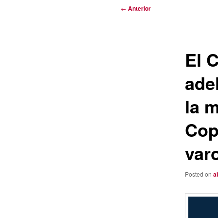
Navegación
←
Anterior
de
entradas
El C
ade
la 
Cop
var
Posted on
a