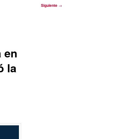
Siguiente
→
a en
ó la