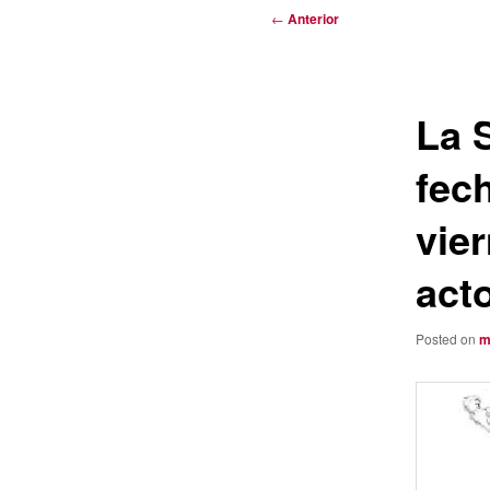
Navegación
←
Anterior
de
entradas
La 
fech
vie
act
Posted on
m