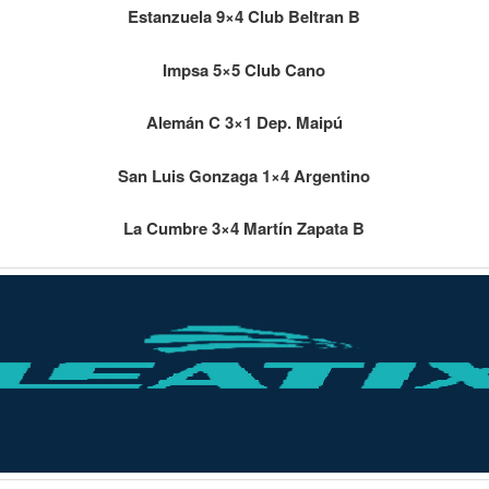
Estanzuela 9×4 Club Beltran B
Impsa 5×5 Club Cano
Alemán C 3×1 Dep. Maipú
San Luis Gonzaga 1×4 Argentino
La Cumbre 3×4 Martín Zapata B