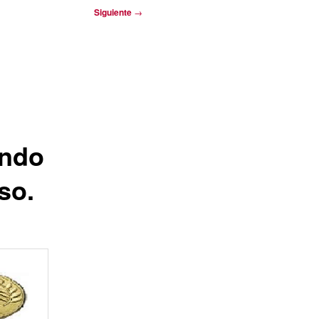
Siguiente
→
undo
so.