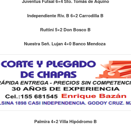
Juventus Futsal 6×4 Sto. Tomás de Aquino
Independiente Riv. B 6×2 Carrodilla B
Ruttini 5×2 Don Bosco B
Nuestra Señ. Lujan 4×0 Banco Mendoza
Palmira 4×2 Villa Hipódromo B