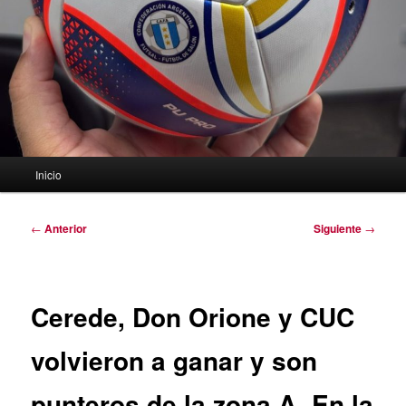
Menú
Inicio
principal
Navegación
←
Anterior
Siguiente
→
de
entradas
Cerede, Don Orione y CUC
volvieron a ganar y son
punteros de la zona A. En la