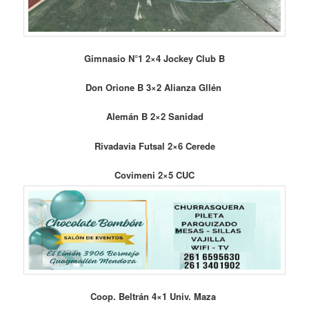
Gimnasio N°1 2×4 Jockey Club B
Don Orione B 3×2
Alianza Gllén
Alemán B 2×2 Sanidad
Rivadavia Futsal 2×6 Cerede
Covimeni 2×5 CUC
Coop. Beltrán 4×1 Univ. Maza