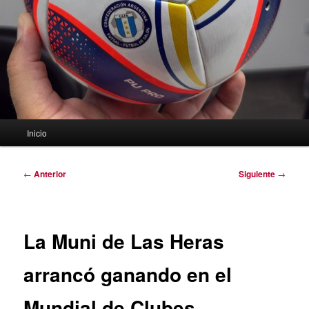
Menú
Inicio
principal
Navegación
←
Anterior
Siguiente
→
de
entradas
La Muni de Las Heras
arrancó ganando en el
Mundial de Clubes