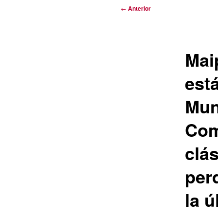
Navegación
←
Anterior
de
entradas
Mai
est
Mun
Com
clás
per
la ú