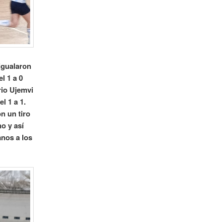
igualaron
l 1 a 0
rio Ujemvi
l 1 a 1.
n un tiro
o y así
anos a los