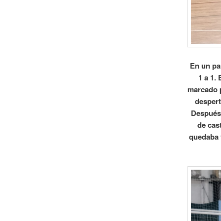
En un pa
1 a 1.
marcado p
despert
Después 
de cas
quedaba t