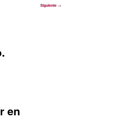
Siguiente
→
.
r en