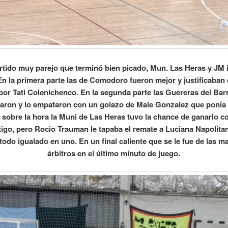
rtido muy parejo que terminó bien picado, Mun. Las Heras y JM 
 En la primera parte las de Comodoro fueron mejor y justificaban e
or Tati Colenichenco. En la segunda parte las Guereras del Bar
aron y lo empataron con un golazo de Male Gonzalez que ponía e
sobre la hora la Muni de Las Heras tuvo la chance de ganarlo co
tigo, pero Rocio Trauman le tapaba el remate a Luciana Napolitan
odo igualado en uno. En un final caliente que se le fue de las m
árbitros en el último minuto de juego.