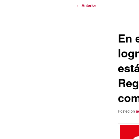
Navegación
←
Anterior
de
entradas
En e
log
está
Reg
com
Posted on
a