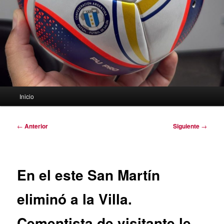
Menú
Inicio
principal
Navegación
←
Anterior
Siguiente
→
de
entradas
En el este San Martín
eliminó a la Villa.
Cementista de visitante le