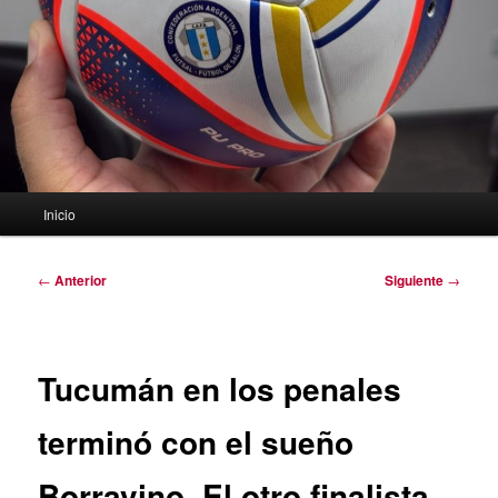
Menú
Inicio
principal
Navegación
←
Anterior
Siguiente
→
de
entradas
Tucumán en los penales
terminó con el sueño
Borravino. El otro finalista