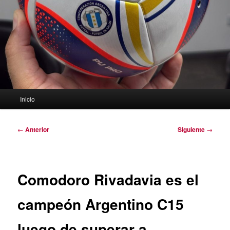
Menú
Inicio
principal
Navegación
←
Anterior
Siguiente
→
de
entradas
Comodoro Rivadavia es el
campeón Argentino C15
luego de superar a