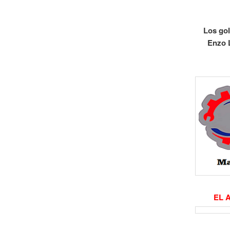
Los gol
Enzo L
EL 