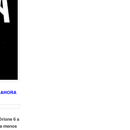
O AHORA
Orione 6 a
ada menos