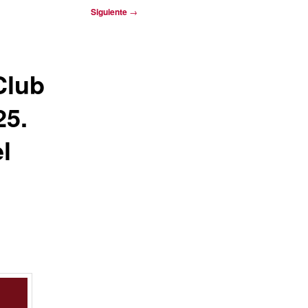
Siguiente
→
Club
25.
l