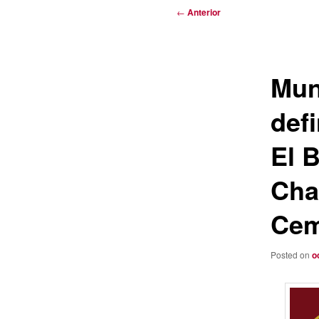
Navegación
←
Anterior
de
entradas
Mun
def
El B
Cha
Cem
Posted on
o