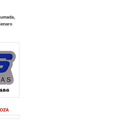
Ahumada,
 Genaro
DOZA