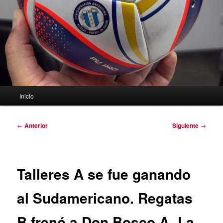
Menú
Inicio
principal
Navegación
←
Anterior
Siguiente
→
de
entradas
Talleres A se fue ganando
al Sudamericano. Regatas
B frenó a Don Bosco A. La