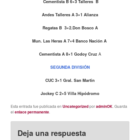
Cementista B 6×3 Talleres B
Andes Talleres A 3×1 Alianza
Regatas B 3×2.Don Bosco A
Mun. Las Heras A 7×4 Banco Nación A
Cementista A 8×1 Godoy Cruz
A
SEGUNDA DIVISIÓN
CUC 3×1 Gral. San Martin
Jockey C 2×5 Villa Hipódromo
Esta entrada fue publicada en
Uncategorized
por
adminOK
. Guarda
el
enlace permanente
.
Deja una respuesta