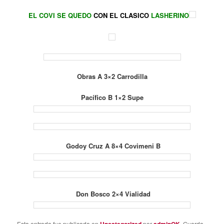
EL COVI SE QUEDO
CON EL CLASICO
LASHERINO
Obras A 3×2 Carrodilla
Pacífico B 1×2 Supe
Godoy Cruz A 8×4 Covimeni B
Don Bosco 2×4 Vialidad
Esta entrada fue publicada en
Uncategorized
por
adminOK
. Guarda