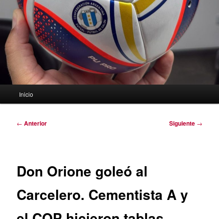
Menú
Inicio
principal
Navegación
←
Anterior
Siguiente
→
de
entradas
Don Orione goleó al
Carcelero. Cementista A y
el COP hicieron tablas.