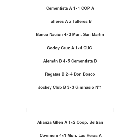
Cementista A 1×1 COP A
Talleres A x Talleres B
Banco Nación 4×3 Mun. San Martín
Godoy Cruz A 1×4 CUC
Alemán B 4×5 Cementista B
Regatas B 2×4 Don Bosco
Jockey Club B 3×3 Gimnasio N°1
Alianza Gllen A 1×2 Coop. Beltrán
Covimeni 4×1 Mun. Las Heras A