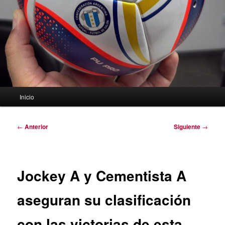
Menú
Inicio
principal
Navegación
←
Anterior
Siguiente
→
de
entradas
Jockey A y Cementista A
aseguran su clasificación
con las victorias de esta