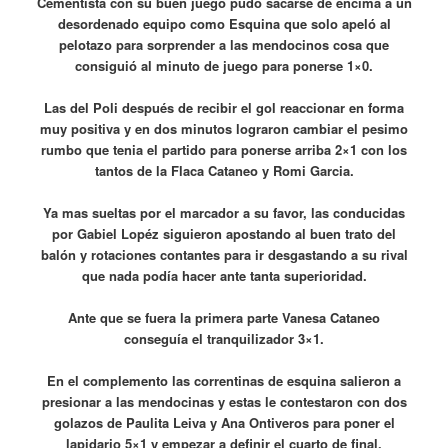
Cementista con su buen juego pudo sacarse de encima a un
desordenado equipo como Esquina que solo apeló al
pelotazo para sorprender a las mendocinos cosa que
consiguió al minuto de juego para ponerse 1×0.
Las del Poli después de recibir el gol reaccionar en forma
muy positiva y en dos minutos lograron cambiar el pesimo
rumbo que tenia el partido para ponerse arriba 2×1 con los
tantos de la Flaca Cataneo y Romi Garcia.
Ya mas sueltas por el marcador a su favor, las conducidas
por Gabiel Lopéz siguieron apostando al buen trato del
balón y rotaciones contantes para ir desgastando a su rival
que nada podía hacer ante tanta superioridad.
Ante que se fuera la primera parte Vanesa Cataneo
conseguía el tranquilizador 3×1.
En el complemento las correntinas de esquina salieron a
presionar a las mendocinas y estas le contestaron con dos
golazos de Paulita Leiva y Ana Ontiveros para poner el
lapidario 5×1 y empezar a definir el cuarto de final.