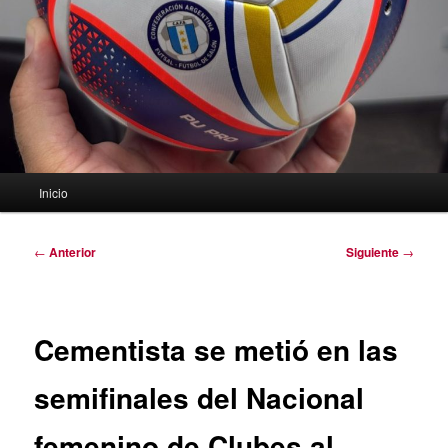
Menú
Inicio
principal
Navegación
←
Anterior
Siguiente
→
de
entradas
Cementista se metió en las
semifinales del Nacional
femenino de Clubes al