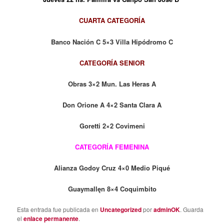
CUARTA CATEGORÍA
Banco Nación C 5×3 Villa Hipódromo C
CATEGORÍA SENIOR
Obras 3×2 Mun. Las Heras A
Don Orione A 4×2 Santa Clara A
Goretti 2×2 Covimeni
CATEGORÍA FEMENINA
Alianza Godoy Cruz 4×0 Medio Piqué
Guaymallęn 8×4 Coquimbito
Esta entrada fue publicada en
Uncategorized
por
adminOK
. Guarda
el
enlace permanente
.