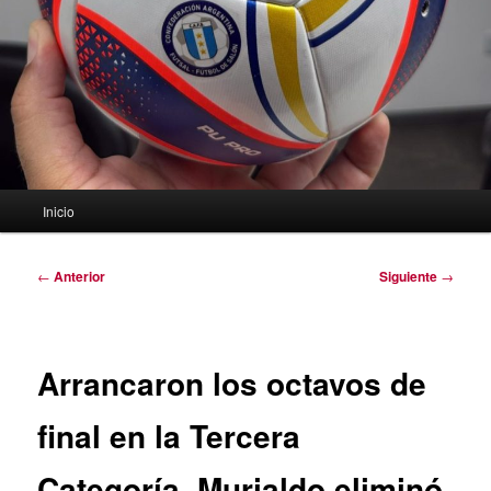
Menú
Inicio
principal
Navegación
←
Anterior
Siguiente
→
de
entradas
Arrancaron los octavos de
final en la Tercera
Categoría. Murialdo eliminó