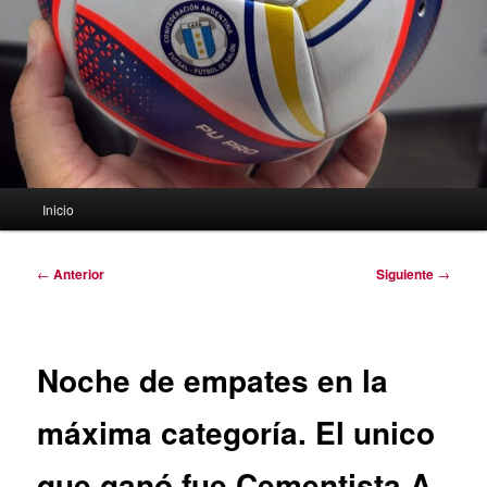
Menú
Inicio
principal
Navegación
←
Anterior
Siguiente
→
de
entradas
Noche de empates en la
máxima categoría. El unico
que ganó fue Cementista A