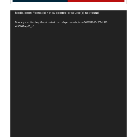
Reproductor
Media error: Format(s) not supported or source(s) not found
de
Descargar archivo: http://futsalconnivel.com.ar/wp-content/uploads/2024/12/VID-20241212-
vídeo
WA0007.mp4?_=1